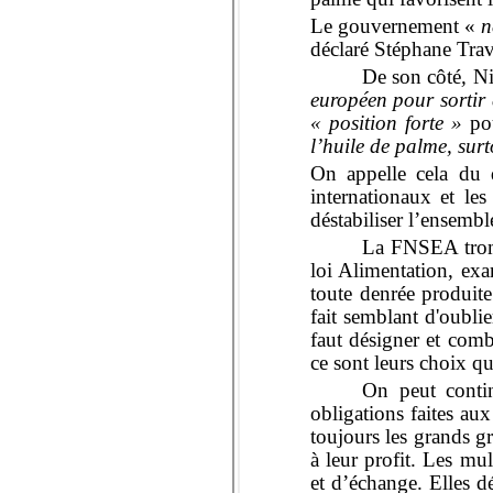
Le gouvernement «
n
déclaré Stéphane
Trav
De son côté
,
Ni
européen pour sortir 
« position forte »
p
l’huile de palme, surto
On appelle cela du 
internationaux et les
déstabiliser l’ensemble
La FNSEA tromp
loi Alimentation, exa
toute denrée produite
fait semblant d'oublie
faut désigner et comba
ce
sont leurs choix qu
On peut contin
obligations faites aux
toujours les grands gr
à leur profit.
Les mul
et d’échange. Elles d