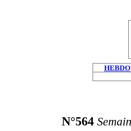
HEBDO
N°564
Semai