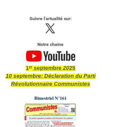
Suivre l'artualité sur:
Notre chaine
1
er
septembre
20
25
10 septembre:
Déclaration du Parti
Révolutionnaire Communistes
Bimestriel N°161