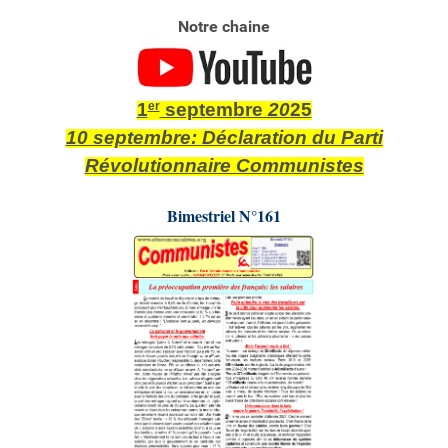
Notre chaine
1
er
septembre
20
25
10 septembre:
Déclaration du Parti
Révolutionnaire Communistes
Bimestriel N°161