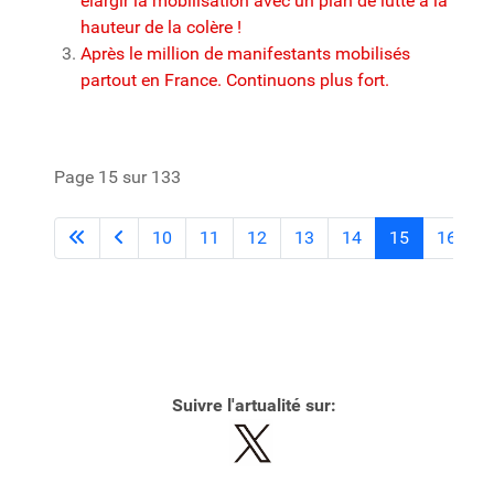
élargir la mobilisation avec un plan de lutte à la
hauteur de la colère !
Après le million de manifestants mobilisés
partout en France. Continuons plus fort.
Page 15 sur 133
10
11
12
13
14
15
16
1
Suivre l'artualité sur: