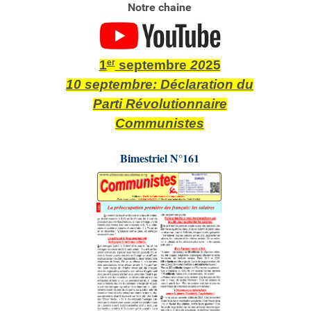
Notre chaine
1
er
septembre
20
25
10 septembre:
Déclaration du
Parti Révolutionnaire
Communistes
Bimestriel N°161