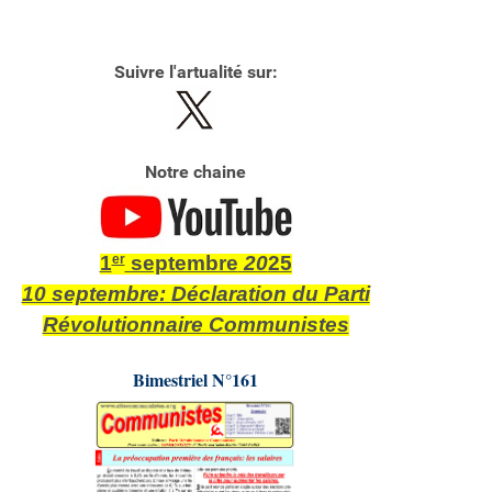
Suivre l'artualité sur:
Notre chaine
1
er
septembre
20
25
10 septembre:
Déclaration du Parti
Révolutionnaire Communistes
Bimestriel N°161