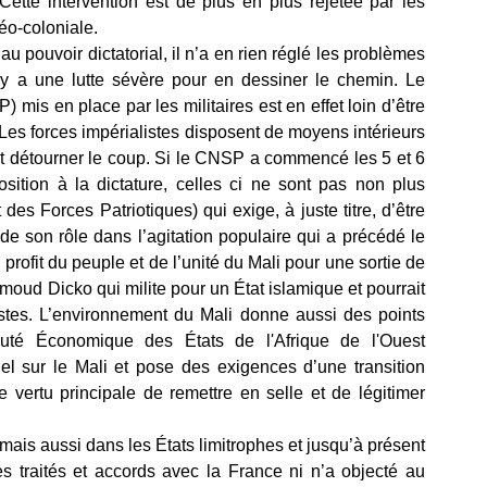
 Cette intervention est de plus en plus rejetée par les
néo-coloniale.
au pouvoir dictatorial, il n’a en rien réglé les problèmes
l y a une lutte sévère pour en dessiner le chemin. Le
mis en place par les militaires est en effet loin d’être
. Les forces impérialistes disposent de moyens intérieurs
et détourner le coup. Si le CNSP a commencé les 5 et 6
ition à la dictature, celles ci ne sont pas non plus
Forces Patriotiques) qui exige, à juste titre, d’être
e son rôle dans l’agitation populaire qui a précédé le
profit du peuple et de l’unité du Mali pour une sortie de
hmoud Dicko qui milite pour un État islamique et pourrait
istes. L’environnement du Mali donne aussi des points
auté Économique des États de l'Afrique de l'Ouest
l sur le Mali et pose des exigences d’une transition
 vertu principale de remettre en selle et de légitimer
mais aussi dans les États limitrophes et jusqu’à présent
traités et accords avec la France ni n’a objecté au