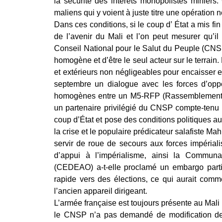
la sécurité des intérêts monopolistes miniers.
maliens qui y voient à juste titre une opération 
Dans ces conditions, si le coup d’ État a mis fin 
de l’avenir du Mali et l’on peut mesurer qu’i
Conseil National pour le Salut du Peuple (CNSP) 
homogène et d’être le seul acteur sur le terrain
et extérieurs non négligeables pour encaisser 
septembre un dialogue avec les forces d’oppos
homogènes entre un M5-RFP (Rassemblement des 
un partenaire privilégié du CNSP compte-tenu d
coup d’État et pose des conditions politiques au 
la crise et le populaire prédicateur salafiste Ma
servir de roue de secours aux forces impérial
d’appui à l’impérialisme, ainsi la Commun
(CEDEAO) a-t-elle proclamé un embargo partie
rapide vers des élections, ce qui aurait comme
l’ancien appareil dirigeant.
L’armée française est toujours présente au Mali 
le CNSP n’a pas demandé de modification des 