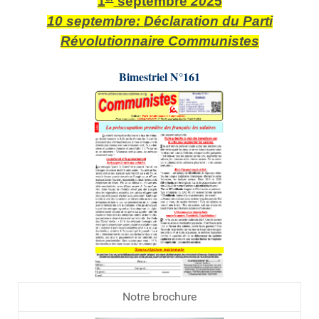
1
septembre
20
25
10 septembre:
Déclaration du Parti
Révolutionnaire Communistes
Bimestriel N°161
Notre brochure