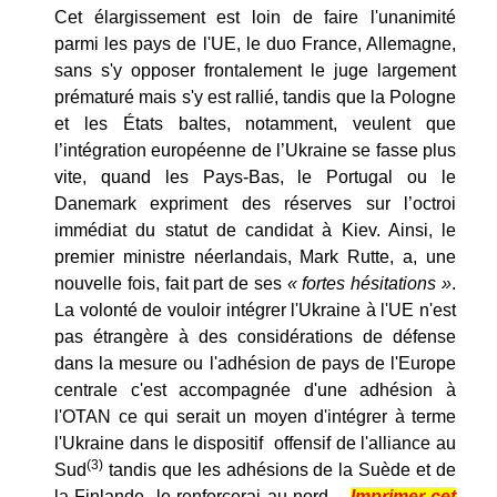
Cet élargissement est loin de faire l'unanimité
parmi les pays de l'UE, le duo France, Allemagne,
sans s'y opposer frontalement le juge largement
prématuré mais s'y est rallié, tandis que la Pologne
et les États baltes, notamment, veulent que
l’intégration européenne de l’Ukraine se fasse plus
vite, quand les Pays-Bas, le Portugal ou le
Danemark expriment des réserves sur l’octroi
immédiat du statut de candidat à Kiev. Ainsi, le
premier ministre néerlandais, Mark Rutte, a, une
nouvelle fois, fait part de ses
« fortes hésitations »
.
La volonté de vouloir intégrer l'Ukraine à l'UE n'est
pas étrangère à des considérations de défense
dans la mesure ou l'adhésion de pays de l'Europe
centrale c'est accompagnée d'une adhésion à
l'OTAN ce qui serait un moyen d'intégrer à terme
l'Ukraine dans le dispositif offensif de l'alliance au
(3)
Sud
tandis que les adhésions de la Suède et de
la Finlande le renforcerai au nord.
Imprimer cet