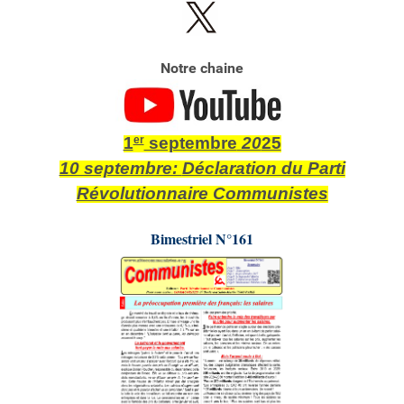
Notre chaine
1
er
septembre
20
25
10 septembre:
Déclaration du Parti
Révolutionnaire Communistes
Bimestriel N°161